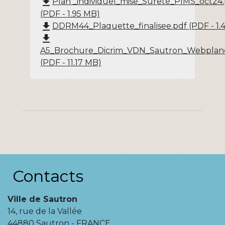
file_download
Plan _individuel_mise_Sûreté_PIMS_oct24
(PDF - 1.95 MB)
file_download
DDRM44_Plaquette_finalisee.pdf (PDF - 1.
file_download
A5_Brochure_Dicrim_VDN_Sautron_Webplan
(PDF - 11.17 MB)
Contacts
Ville de Sautron
14, rue de la Vallée
44880 Sautron - FRANCE