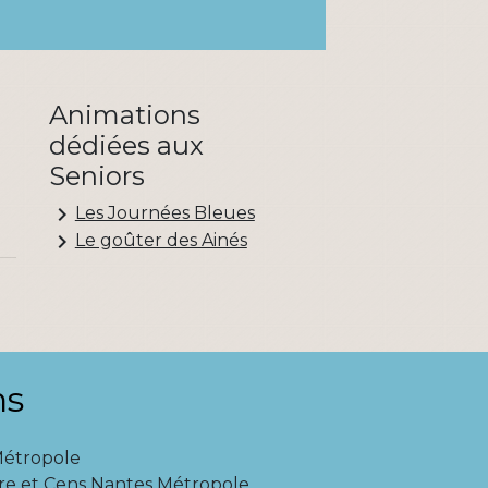
Animations
dédiées aux
Seniors
keyboard_arrow_right
Les Journées Bleues
keyboard_arrow_right
Le goûter des Ainés
ns
Métropole
re et Cens Nantes Métropole