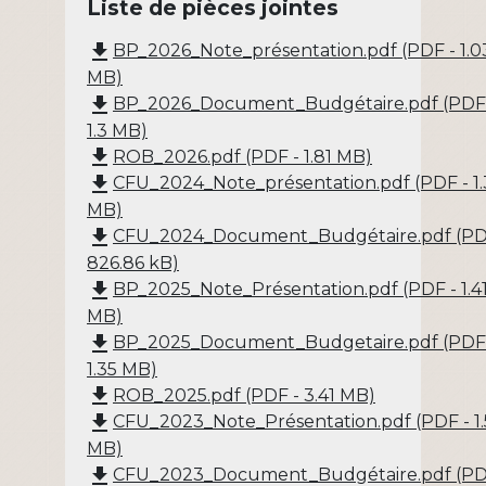
Liste de pièces jointes
file_download
BP_2026_Note_présentation.pdf (PDF - 1.0
MB)
file_download
BP_2026_Document_Budgétaire.pdf (PDF
1.3 MB)
file_download
ROB_2026.pdf (PDF - 1.81 MB)
file_download
CFU_2024_Note_présentation.pdf (PDF - 1.
MB)
file_download
CFU_2024_Document_Budgétaire.pdf (PD
826.86 kB)
file_download
BP_2025_Note_Présentation.pdf (PDF - 1.4
MB)
file_download
BP_2025_Document_Budgetaire.pdf (PDF
1.35 MB)
file_download
ROB_2025.pdf (PDF - 3.41 MB)
file_download
CFU_2023_Note_Présentation.pdf (PDF - 1.
MB)
file_download
CFU_2023_Document_Budgétaire.pdf (PD