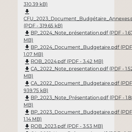
310.39 kB)
file_download
CFU_2023_Document_Budgétaire_Annexes.
(PDF - 319.65 kB)
file_download
BP_2024_Note_présentation.pdf (PDF - 1.6
MB)
file_download
BP_2024_Document_Budgetaire.pdf (PDF
1.07 MB)
file_download
ROB_2024.pdf (PDF - 3.42 MB)
file_download
CA_2022_Note_presentation.pdf (PDF - 1.5
MB)
file_download
CA_2022_Document_Budgetaire.pdf (PDF
939.75 kB)
file_download
BP_2023_Note_Présentation.pdf (PDF - 1.
MB)
file_download
BP_2023_Document_Budgetaire.pdf (PDF
1.14 MB)
file_download
ROB_2023.pdf (PDF - 3.53 MB)