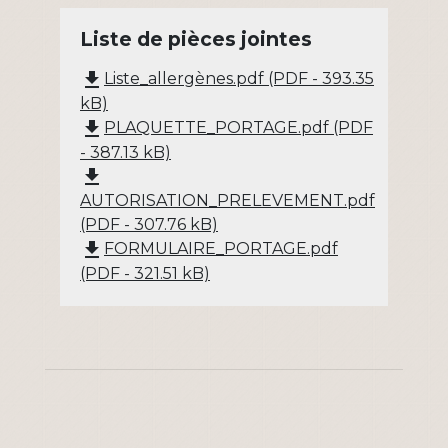
Liste de pièces jointes
file_download
Liste_allergènes.pdf (PDF - 393.35
kB)
file_download
PLAQUETTE_PORTAGE.pdf (PDF
- 387.13 kB)
file_download
AUTORISATION_PRELEVEMENT.pdf
(PDF - 307.76 kB)
file_download
FORMULAIRE_PORTAGE.pdf
(PDF - 321.51 kB)