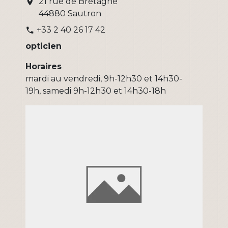
21 rue de Bretagne
location_on
44880 Sautron
+33 2 40 26 17 42
phone
opticien
Horaires
mardi au vendredi, 9h-12h30 et 14h30-
19h, samedi 9h-12h30 et 14h30-18h