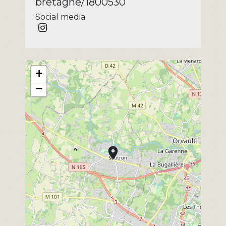
bretagne/1800530
Social media
+
−
location_on