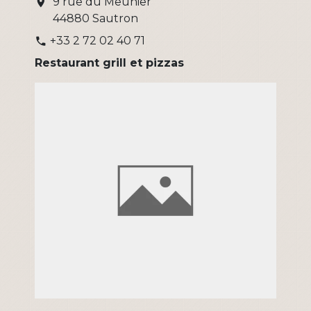
9 rue du Meunier
location_on
44880 Sautron
+33 2 72 02 40 71
phone
Restaurant grill et pizzas