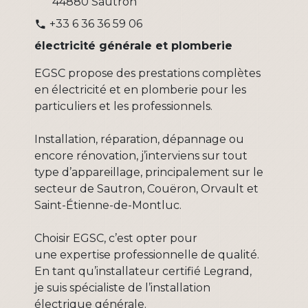
44880 Sautron
+33 6 36 36 59 06
phone
électricité générale et plomberie
EGSC propose des prestations complètes
en électricité et en plomberie pour les
particuliers et les professionnels.
Installation, réparation, dépannage ou
encore rénovation, j’interviens sur tout
type d’appareillage, principalement sur le
secteur de Sautron, Couëron, Orvault et
Saint-Étienne-de-Montluc.
Choisir EGSC, c’est opter pour
une expertise professionnelle de qualité.
En tant qu’installateur certifié Legrand,
je suis spécialiste de l’installation
électrique générale.