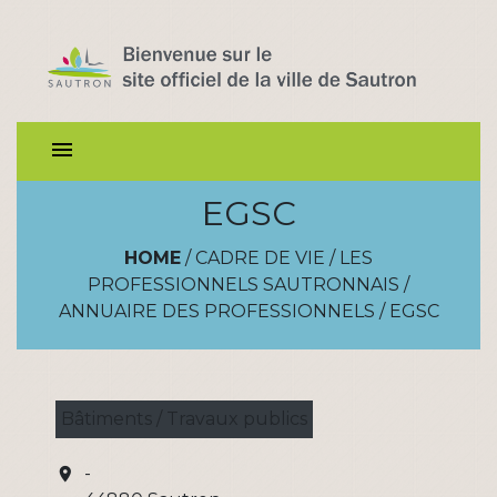
menu
EGSC
HOME
/
CADRE DE VIE
/
LES
PROFESSIONNELS SAUTRONNAIS
/
ANNUAIRE DES PROFESSIONNELS
/
EGSC
Bâtiments / Travaux publics
-
location_on