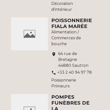
Décoration
d'intérieur
POISSONNERIE
FIALA MARÉE
Alimentation /
Commerces de
bouche
64 rue de
location_on
Bretagne
44880 Sautron
+33 2 40 94 97 78
phone
Poissonnerie
Primeurs
POMPES
FUNÈBRES DE
LA