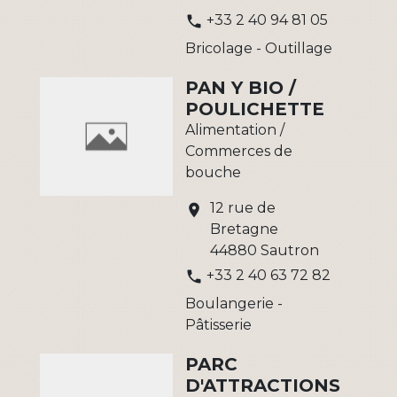
+33 2 40 94 81 05
phone
Bricolage - Outillage
PAN Y BIO /
POULICHETTE
Alimentation /
Commerces de
bouche
12 rue de
location_on
Bretagne
44880 Sautron
+33 2 40 63 72 82
phone
Boulangerie -
Pâtisserie
PARC
D'ATTRACTIONS