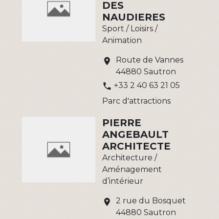
DES
NAUDIERES
Sport / Loisirs /
Animation
Route de Vannes
location_on
44880 Sautron
+33 2 40 63 21 05
phone
Parc d'attractions
PIERRE
ANGEBAULT
ARCHITECTE
Architecture /
Aménagement
d’intérieur
2 rue du Bosquet
location_on
44880 Sautron