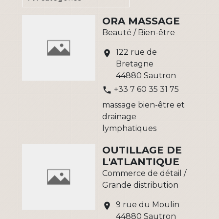
ORA MASSAGE
Beauté / Bien-être
122 rue de
location_on
Bretagne
44880 Sautron
+33 7 60 35 31 75
phone
massage bien-être et
drainage
lymphatiques
OUTILLAGE DE
L'ATLANTIQUE
Commerce de détail /
Grande distribution
9 rue du Moulin
location_on
44880 Sautron