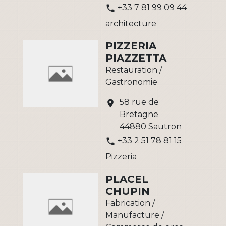
+33 7 81 99 09 44
phone
architecture
PIZZERIA
PIAZZETTA
Restauration /
Gastronomie
58 rue de
location_on
Bretagne
44880 Sautron
+33 2 51 78 81 15
phone
Pizzeria
PLACEL
CHUPIN
Fabrication /
Manufacture /