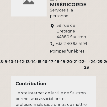
MISÉRICORDE
Services à la
personne
58 rue de
location_on
Bretagne
44880 Sautron
+33 2 40 93 41 91
phone
Pompes funèbres
-8
-9
-10
-11
-12
-13
-14
-15
-16
-17
-18
-19
-20
-21
-22
-
-24
-25
-2
23
Contribution
Le site internet de la ville de Sautron
permet aux associations et
professionnels sautronnais de mettre