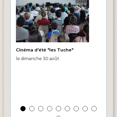
Cinéma d'été "les Tuche"
Accu
sept
le dimanche 30 août
les i