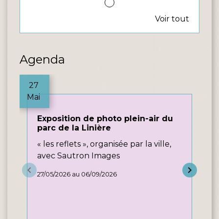
Voir tout
Agenda
27
Mai
A
Exposition de photo plein-air du
parc de la Linière
« les reflets », organisée par la ville,
avec Sautron Images
keyboard_arrow_left
keyboard_arrow_right
27/05/2026 au 06/09/2026