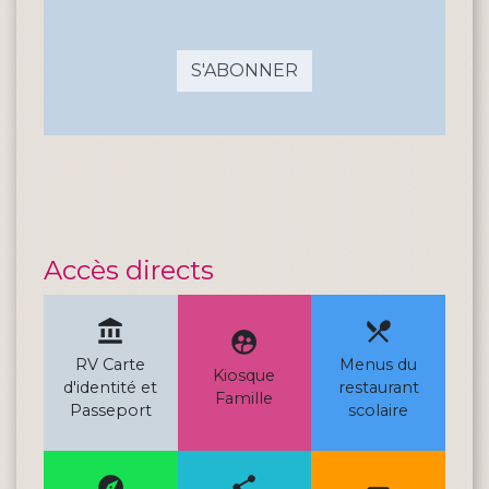
S'ABONNER
Accès directs
account_balance
local_dining
supervised_user_circle
RV Carte
Menus du
Kiosque
d'identité et
restaurant
Famille
Passeport
scolaire
explore
share