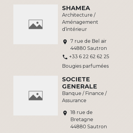
SHAMEA
Architecture /
Aménagement
d’intérieur
7 rue de Bel air
location_on
44880 Sautron
+33 6 22 62 62 25
phone
Bougies parfumées
SOCIETE
GENERALE
Banque / Finance /
Assurance
18 rue de
location_on
Bretagne
44880 Sautron