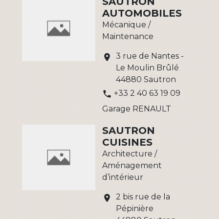
SAUTRON
AUTOMOBILES
Mécanique /
Maintenance
3 rue de Nantes -
location_on
Le Moulin Brûlé
44880 Sautron
+33 2 40 63 19 09
phone
Garage RENAULT
SAUTRON
CUISINES
Architecture /
Aménagement
d’intérieur
2 bis rue de la
location_on
Pépinière