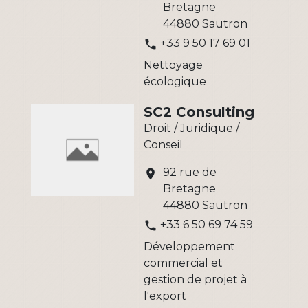
Bretagne
44880 Sautron
+33 9 50 17 69 01
phone
Nettoyage
écologique
SC2 Consulting
Droit / Juridique /
Conseil
92 rue de
location_on
Bretagne
44880 Sautron
+33 6 50 69 74 59
phone
Développement
commercial et
gestion de projet à
l'export