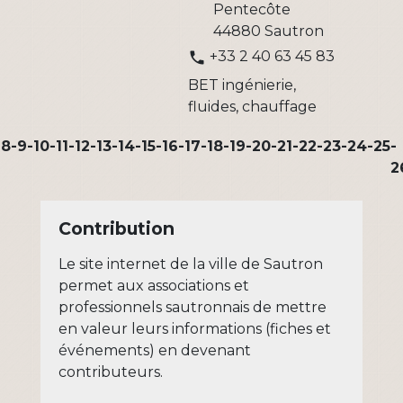
Pentecôte
44880 Sautron
+33 2 40 63 45 83
phone
BET ingénierie,
fluides, chauffage
-8
-9
-10
-11
-12
-13
-14
-15
-16
-17
-18
-19
-20
-21
-22
-23
-24
-25
-
2
Contribution
Le site internet de la ville de Sautron
permet aux associations et
professionnels sautronnais de mettre
en valeur leurs informations (fiches et
événements) en devenant
contributeurs.