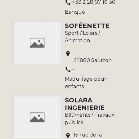
+33 2 28 07 10 30
phone
Banque
SOFÉENETTE
Sport / Loisirs /
Animation
-
location_on
44880 Sautron
-
phone
Maquillage pour
enfants
SOLARA
INGENIERIE
Bâtiments / Travaux
publics
15 rue de la
location_on