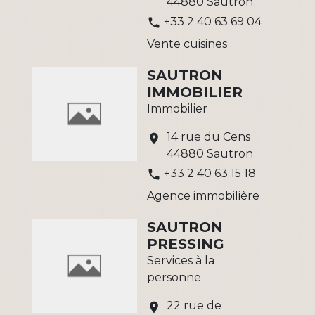
44880 Sautron
+33 2 40 63 69 04
phone
Vente cuisines
SAUTRON
IMMOBILIER
Immobilier
14 rue du Cens
location_on
44880 Sautron
+33 2 40 63 15 18
phone
Agence immobilière
SAUTRON
PRESSING
Services à la
personne
22 rue de
location_on