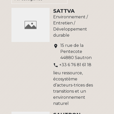
SATTVA
Environnement /
Entretien /
Développement
durable
15 rue de la
location_on
Pentecote
44880 Sautron
+33 6 76 81 61 18
phone
lieu ressource,
écosystème
d’acteurs-trices des
transitions et un
environnement
naturel