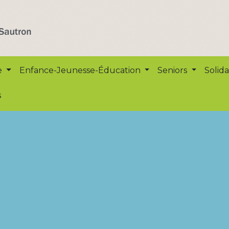
e
Enfance-Jeunesse-Éducation
Seniors
Solida
s