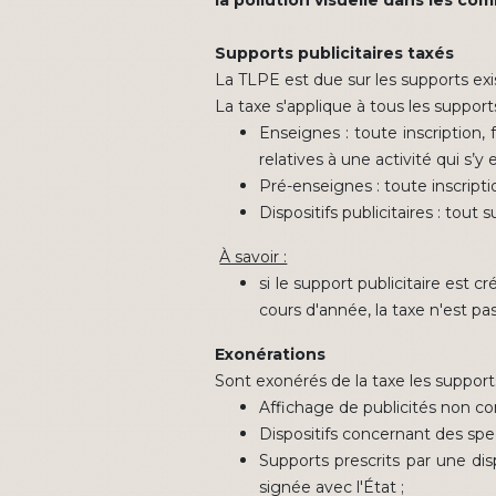
la pollution visuelle dans les c
Supports publicitaires taxés
La TLPE est due sur les supports exis
La taxe s'applique à tous les supports 
Enseignes : toute inscription
relatives à une activité qui s’y 
Pré-enseignes : toute inscript
Dispositifs publicitaires : tou
À savoir :
si le support publicitaire est c
cours d'année, la taxe n'est pa
Exonérations
Sont exonérés de la taxe les supports
Affichage de publicités non c
Dispositifs concernant des spec
Supports prescrits par une di
signée avec l'État ;