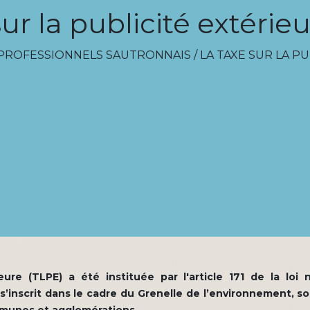
ur la publicité extérie
 PROFESSIONNELS SAUTRONNAIS
/
LA TAXE SUR LA PU
ieure (TLPE) a été instituée par l'article 171 de la l
’inscrit dans le cadre du Grenelle de l’environnement, so