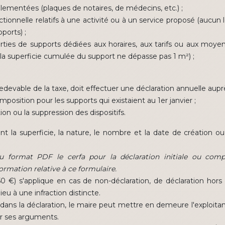
glementées (plaques de notaires, de médecins, etc.) ;
ctionnelle relatifs à une activité ou à un service proposé (aucu
ports) ;
ties de supports dédiées aux horaires, aux tarifs ou aux moyen
e la superficie cumulée du support ne dépasse pas 1 m²) ;
redevable de la taxe, doit effectuer une déclaration annuelle auprè
mposition pour les supports qui existaient au 1er janvier ;
ion ou la suppression des dispositifs.
 la superficie, la nature, le nombre et la date de création o
u format PDF le cerfa pour la déclaration initiale ou com
formation relative à ce formulaire.
 €) s'applique en cas de non-déclaration, de déclaration hors 
u à une infraction distincte.
dans la déclaration, le maire peut mettre en demeure l'exploitan
oir ses arguments.