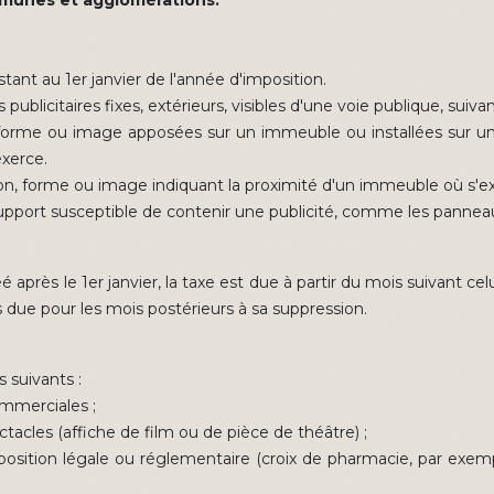
ommunes et agglomérations.
tant au 1er janvier de l'année d'imposition.
publicitaires fixes, extérieurs, visibles d'une voie publique, suivan
, forme ou image apposées sur un immeuble ou installées sur un
exerce.
ion, forme ou image indiquant la proximité d'un immeuble où s'ex
t support susceptible de contenir une publicité, comme les panneau
réé après le 1er janvier, la taxe est due à partir du mois suivant ce
s due pour les mois postérieurs à sa suppression.
 suivants :
ommerciales ;
tacles (affiche de film ou de pièce de théâtre) ;
sposition légale ou réglementaire (croix de pharmacie, par exe