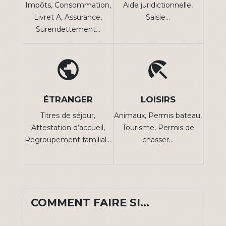
Impôts,
Consommation,
Aide juridictionnelle,
Livret A,
Assurance,
Saisie…
Surendettement…
public
beach_access
ÉTRANGER
LOISIRS
Titres de séjour,
Animaux,
Permis bateau,
Attestation d’accueil,
Tourisme,
Permis de
Regroupement familial…
chasser…
COMMENT FAIRE SI…