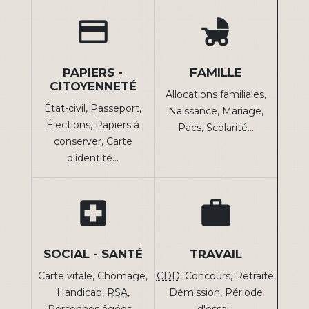
credit_card
child_friendly
PAPIERS -
FAMILLE
CITOYENNETÉ
Allocations familiales,
État-civil,
Passeport,
Naissance,
Mariage,
Élections,
Papiers à
Pacs,
Scolarité…
conserver,
Carte
d'identité…
local_hospital
work
SOCIAL - SANTÉ
TRAVAIL
Carte vitale,
Chômage,
CDD
,
Concours,
Retraite,
Handicap,
RSA
,
Démission,
Période