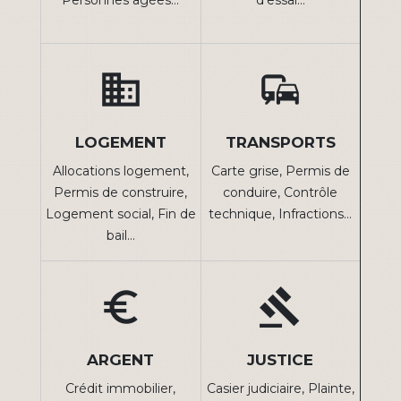
Personnes âgées…
d'essai…
domain
commute
LOGEMENT
TRANSPORTS
Allocations logement,
Carte grise,
Permis de
Permis de construire,
conduire,
Contrôle
Logement social,
Fin de
technique,
Infractions…
bail…
euro_symbol
gavel
ARGENT
JUSTICE
Crédit immobilier,
Casier judiciaire,
Plainte,