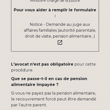
Ministère chargé de la justice
Pour vous aider à remplir le formulaire
:
Notice - Demande au juge aux
affaires familiales (autorité parentale,
droit de visite, pension alimentaire...)
open_in_new
L'avocat n'est pas obligatoire
pour cette
procédure.
Que se passe-t-il en cas de pension
alimentaire impayée ?
Si vous ne payez pas la pension alimentaire,
le recouvrement forcé peut être demandé
par l'autre parent.