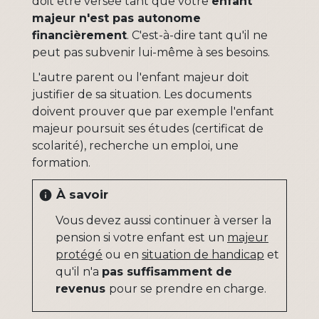
doit être versée tant que votre
enfant
majeur n'est pas autonome
financièrement
. C'est-à-dire tant qu'il ne
peut pas subvenir lui-même à ses besoins.
L'autre parent ou l'enfant majeur doit
justifier de sa situation. Les documents
doivent prouver que par exemple l'enfant
majeur poursuit ses études (certificat de
scolarité), recherche un emploi, une
formation.
À savoir
info
Vous devez aussi continuer à verser la
pension si votre enfant est un
majeur
protégé
ou en
situation de handicap
et
qu'il n'a
pas suffisamment de
revenus
pour se prendre en charge.