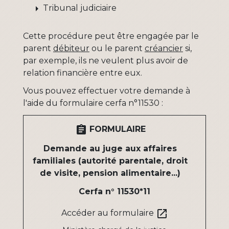
arrow_right
Tribunal judiciaire
Cette procédure peut être engagée par le
parent
débiteur
ou le parent
créancier
si,
par exemple, ils ne veulent plus avoir de
relation financière entre eux.
Vous pouvez effectuer votre demande à
l'aide du formulaire cerfa n°11530 :
assignment
FORMULAIRE
Demande au juge aux affaires
familiales (autorité parentale, droit
de visite, pension alimentaire...)
Cerfa n° 11530*11
open_in_new
Accéder au formulaire