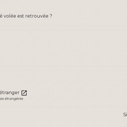
té volée est retrouvée ?
open_in_new
'étranger
res étrangères
S