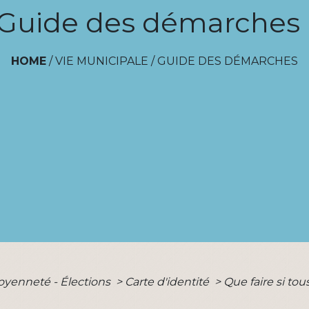
Guide des démarches
HOME
/
VIE MUNICIPALE
/
GUIDE DES DÉMARCHES
toyenneté - Élections
>
Carte d'identité
>
Que faire si tou