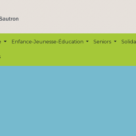
e
Enfance-Jeunesse-Éducation
Seniors
Solida
s