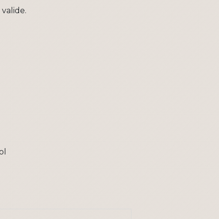
valide.
ol