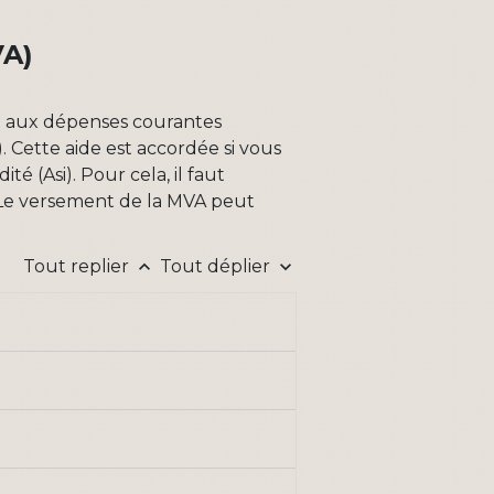
VA)
ce aux dépenses courantes
 Cette aide est accordée si vous
é (Asi). Pour cela, il faut
Le versement de la MVA peut
Tout replier
Tout déplier
keyboard_arrow_up
keyboard_arrow_down