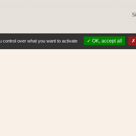
S
 control over what you want to activate
OK, accept all
Lie
Nantes 
Pôle Erd
En pratiq
NAOLIB L
Aleop Lig
olitique de confidentialité
-
Accessibilité
-
Plan du site