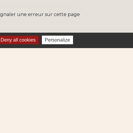
ignaler une erreur sur cette page
Deny all cookies
Personalize
ns
Métropole
re et Cens Nantes Métropole
ue : déchets (collecte et déchetterie)
igne 69
ne Lila 320
-
Gestion des cookies