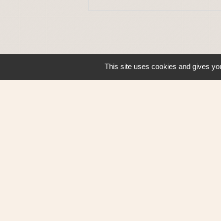
This site uses cookies and gives you
Contacts
Ville de Sautron
14, rue de la Vallée
44880 Sautron - FRANCE
+33 2 51 77 86 86
Contact par formulaire
Mentions légales
-
P