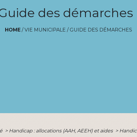
Guide des démarches
HOME
/
VIE MUNICIPALE
/
GUIDE DES DÉMARCHES
té
>
Handicap : allocations (AAH, AEEH) et aides
>
Handica