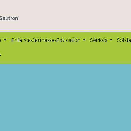
e
Enfance-Jeunesse-Éducation
Seniors
Solida
s