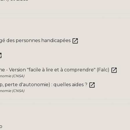
open_in_new
argé des personnes handicapées
_new
open_in_new
 - Version "facile à lire et à comprendre" (Falc)
tonomie (CNSA)
open_in_new
, perte d'autonomie) : quelles aides ?
tonomie (CNSA)
ap