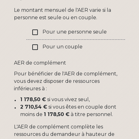
Le montant mensuel de l'AER varie si la
personne est seule ou en couple.
check_box_outline_blank
Pour une personne seule
check_box_outline_blank
Pour un couple
AER de complément
Pour bénéficier de l'AER de complément,
vous devez disposer de ressources
inférieures à :
1 178,50 €
si vous vivez seul,
2 710,54 €
si vous êtes en couple dont
moins de
1 178,50 €
à titre personnel.
L'AER de complément complète les
ressources du demandeur à hauteur de