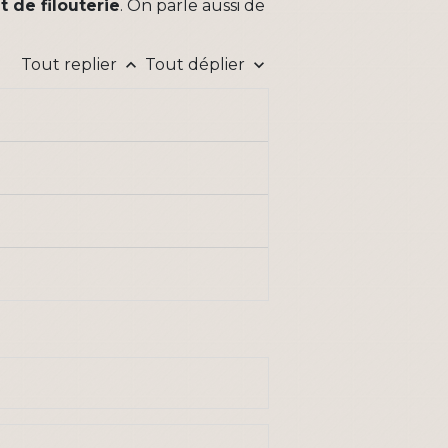
it de filouterie
. On parle aussi de
Tout replier
Tout déplier
keyboard_arrow_up
keyboard_arrow_down