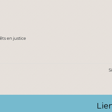
s en justice
S
Lie