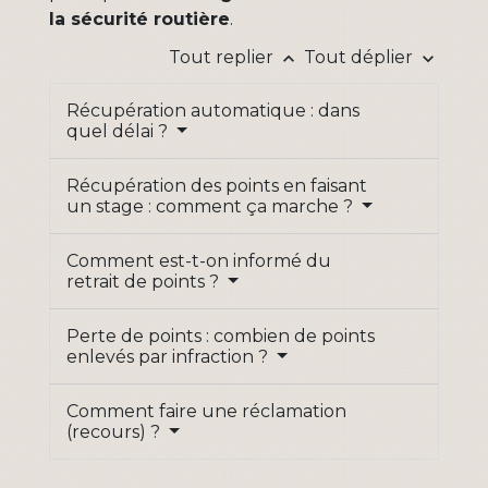
la sécurité routière
.
Tout replier
Tout déplier
keyboard_arrow_up
keyboard_arrow_down
Récupération automatique : dans
quel délai ?
Récupération des points en faisant
un stage : comment ça marche ?
Comment est-t-on informé du
retrait de points ?
Perte de points : combien de points
enlevés par infraction ?
Comment faire une réclamation
(recours) ?