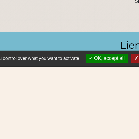
S
Lie
 control over what you want to activate
OK, accept all
Nantes 
Pôle Erd
En pratiq
NAOLIB L
Aleop Lig
olitique de confidentialité
-
Accessibilité
-
Plan du site
Site créé en partenariat avec Réseau des Communes