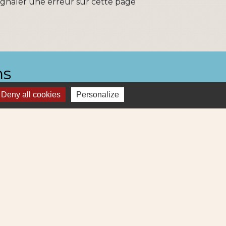
ignaler une erreur sur cette page
ns
Deny all cookies
Personalize
Métropole
re et Cens Nantes Métropole
ue : déchets (collecte et déchetterie)
igne 69
ne Lila 320
-
Gestion des cookies