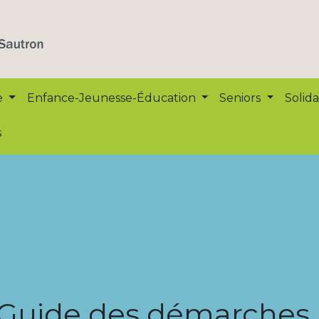
e
Enfance-Jeunesse-Éducation
Seniors
Solida
s
Guide des démarches