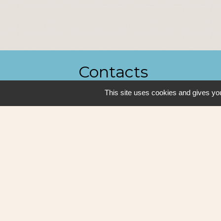
Contacts
This site uses cookies and gives you
Ville de Sautron
14, rue de la Vallée
44880 Sautron - FRANCE
+33 2 51 77 86 86
Contact par formulaire
Mentions légales
-
P