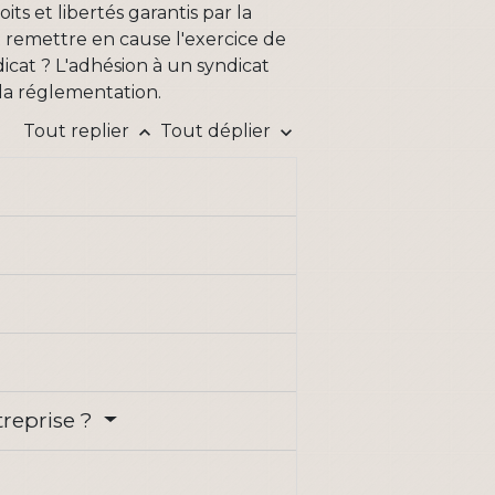
ts et libertés garantis par la
ut remettre en cause l'exercice de
dicat ? L'adhésion à un syndicat
 la réglementation.
Tout replier
Tout déplier
keyboard_arrow_up
keyboard_arrow_down
treprise ?