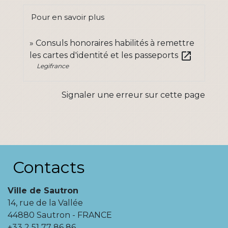
Pour en savoir plus
Consuls honoraires habilités à remettre
open_in_new
les cartes d'identité et les passeports
Legifrance
Signaler une erreur sur cette page
Contacts
Ville de Sautron
14, rue de la Vallée
44880 Sautron - FRANCE
+33 2 51 77 86 86