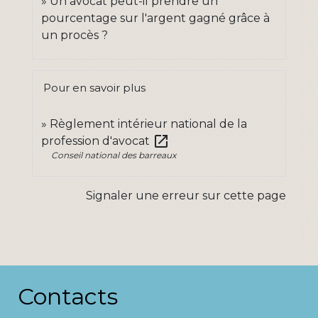
Un avocat peut-il prendre un
pourcentage sur l'argent gagné grâce à
un procès ?
Pour en savoir plus
Règlement intérieur national de la
open_in_new
profession d'avocat
Conseil national des barreaux
Signaler une erreur sur cette page
Contacts