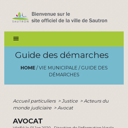
menu
Guide des démarches
HOME
/
VIE MUNICIPALE
/
GUIDE DES
DÉMARCHES
Accueil particuliers
>
Justice
>
Acteurs du
monde judiciaire
>
Avocat
AVOCAT
Vérifié le 01 Jan 2020 - Direction de l'information légale