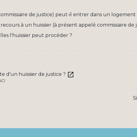
 commissaire de justice) peut-il entrer dans un logemen
 recours à un huissier (à présent appelé commissaire de ju
lles l'huissier peut procéder ?
open_in_new
ite d'un huissier de justice ?
NC)
S