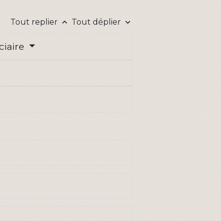
Tout replier
Tout déplier
keyboard_arrow_up
keyboard_arrow_down
ciaire