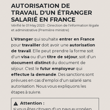
AUTORISATION DE
TRAVAIL D'UN ÉTRANGER
SALARIÉ EN FRANCE
Vérifié le 01 May 2023 - Direction de l'information légale
et administrative (Première ministre)
L'étranger
qui souhaite
entrer en France
pour
travailler
doit avoir une
autorisation
de travail
. Elle peut prendre la forme soit
d'un
visa
ou d'un
titre de séjour
, soit d'un
document distinct
du document de
séjour. C'est le
futur employeur
qui
effectue la demande
. Des sanctions sont
prévues en cas d'emploi d'un salarié sans
autorisation. Nous vous expliquons les
étapes à suivre.
Attention :
warning
si vous êtes citoyen d'un pays
européen
,