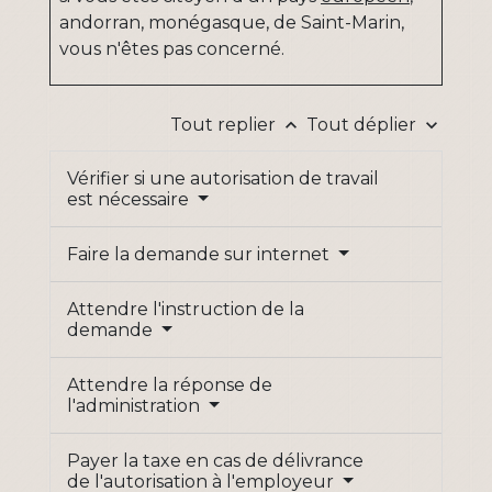
andorran, monégasque, de Saint-Marin,
vous n'êtes pas concerné.
Tout replier
Tout déplier
keyboard_arrow_up
keyboard_arrow_down
Vérifier si une autorisation de travail
est nécessaire
Faire la demande sur internet
Attendre l'instruction de la
demande
Attendre la réponse de
l'administration
Payer la taxe en cas de délivrance
de l'autorisation à l'employeur