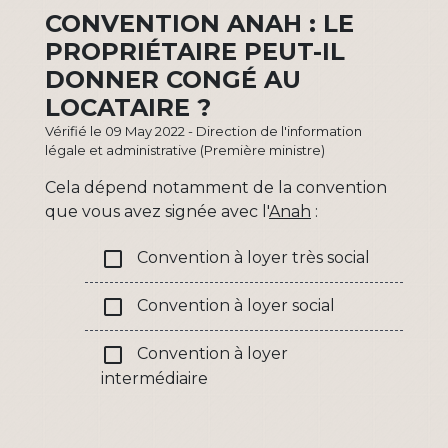
CONVENTION ANAH : LE
PROPRIÉTAIRE PEUT-IL
DONNER CONGÉ AU
LOCATAIRE ?
Vérifié le 09 May 2022 - Direction de l'information
légale et administrative (Première ministre)
Cela dépend notamment de la convention
que vous avez signée avec l'
Anah
:
check_box_outline_blank
Convention à loyer très social
check_box_outline_blank
Convention à loyer social
check_box_outline_blank
Convention à loyer
intermédiaire