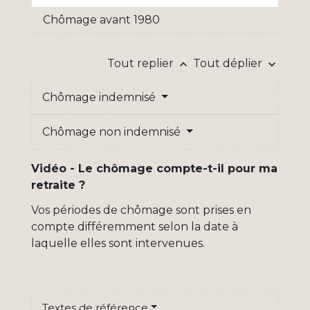
Chômage avant 1980
Tout replier
Tout déplier
keyboard_arrow_up
keyboard_arrow_down
Chômage indemnisé
Chômage non indemnisé
Vidéo - Le chômage compte-t-il pour ma
retraite ?
Vos périodes de chômage sont prises en
compte différemment selon la date à
laquelle elles sont intervenues.
Textes de référence