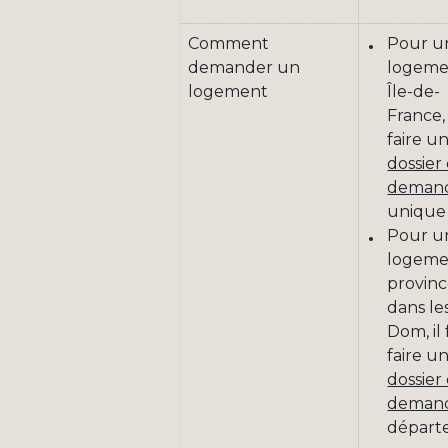
Comment
Pour u
demander un
logeme
logement
Île-de-
France, 
faire u
dossier
deman
unique
Pour u
logeme
provin
dans le
Dom, il
faire u
dossier
deman
départ