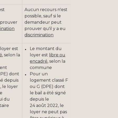
est
Aucun recours n'est
possible, sauf si le
prouver
demandeur peut
mination
prouver qu'il y a eu
discrimination
loyer est
Le montant du
ré
, selon la
loyer est
libre ou
encadré
, selon la
ent
commune
DPE) dont
Pour un
gné depuis
logement classé F
 le loyer
ou G (DPE) dont
re
le bail a été signé
ui du
depuis le
taire
24 août 2022, le
loyer ne peut pas