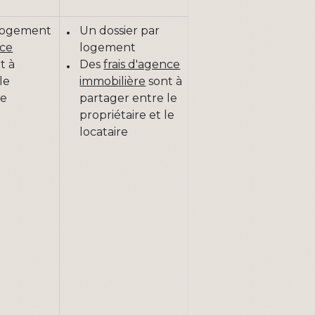
logement
Un dossier par
nce
logement
t à
Des
frais d'agence
le
immobilière
sont à
le
partager entre le
propriétaire et le
locataire