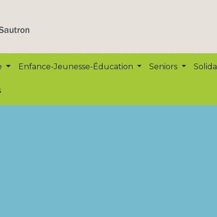
e
Enfance-Jeunesse-Éducation
Seniors
Solida
s