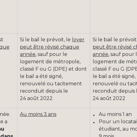
st
Si le bail le prévoit, le
loyer
Si le bail le prévoit
aque
peut être révisé chaque
peut être révisé 
année
, sauf pour le
année
, sauf pour 
logement de métropole,
logement de métr
classé F ou G (DPE) et dont
classé F ou G (DP
le bail a été signé,
le bail a été signé,
renouvelé ou tacitement
renouvelé ou tac
reconduit depuis le
reconduit depuis 
24 août 2022
24 août 2022
née.
Au moins 3 ans
Au moins 1 an
re a
Pour un locatai
au
étudiant, au mo
 dans
9 mois