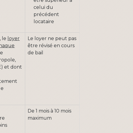
être supérieur à
celui du
précédent
locataire
, le
loyer
Le loyer ne peut pas
chaque
être révisé en cours
le
de bail
opole,
E) et dont
itement
le
De 1 mois à 10 mois
re
maximum
ins