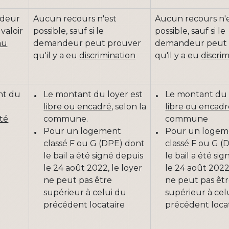
deur
Aucun recours n'est
Aucun recours n'
 valoir
possible, sauf si le
possible, sauf si le
au
demandeur peut prouver
demandeur peut 
qu'il y a eu
discrimination
qu'il y a eu
discri
nt du
Le montant du loyer est
Le montant du 
libre ou encadré
, selon la
libre ou encad
té
commune.
commune
Pour un logement
Pour un logem
classé F ou G (DPE) dont
classé F ou G (
le bail a été signé depuis
le bail a été si
le 24 août 2022, le loyer
le 24 août 2022,
ne peut pas être
ne peut pas êt
supérieur à celui du
supérieur à cel
précédent locataire
précédent loca