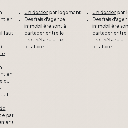
n
Un dossier
par logement
Un dossier
par 
nt en
Des
frais d'agence
Des
frais d'age
immobilière
sont à
immobilière
son
il faut
partager entre le
partager entre 
n
propriétaire et le
propriétaire et 
 de
locataire
locataire
de
n
nt en
ce ou
s
 faut
n
 de
de
par
ement