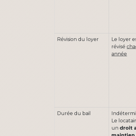
Révision du loyer
Le loyer e
révisé
ch
année
Durée du bail
Indétermi
Le locatai
un
droit 
maintien