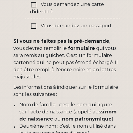
check_box_outline_blank
Vous demandez une carte
d'identité
check_box_outline_blank
Vous demandez un passeport
Si vous ne faites pas la pré-demande
,
vous devrez remplir le
formulaire
qui vous
sera remis au guichet. C'est un formulaire
cartonné qui ne peut pas être téléchargé. Il
doit être rempli à l'encre noire et en lettres
majuscules.
Les informations à indiquer sur le formulaire
sont les suivantes :
Nom de famille : c'est le nom qui figure
sur l'acte de naissance (appelé aussi
nom
de naissance
ou
nom patronymique
)
Deuxième nom : c'est le nom utilisé dans