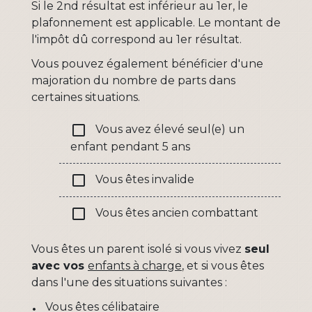
Si le 2
nd
résultat est inférieur au 1
er
, le
plafonnement est applicable. Le montant de
l'impôt dû correspond au 1
er
résultat.
Vous pouvez également bénéficier d'une
majoration du nombre de parts dans
certaines situations.
check_box_outline_blank
Vous avez élevé seul(e) un
enfant pendant 5 ans
check_box_outline_blank
Vous êtes invalide
check_box_outline_blank
Vous êtes ancien combattant
Vous êtes un parent isolé si vous vivez
seul
avec vos
enfants à charge
, et si vous êtes
dans l'une des situations suivantes :
Vous êtes célibataire