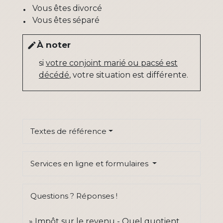
Vous êtes divorcé
Vous êtes séparé
À noter
edit
si
votre conjoint marié ou pacsé est
décédé
, votre situation est différente.
Textes de référence
Services en ligne et formulaires
Questions ? Réponses !
Impôt sur le revenu - Quel quotient