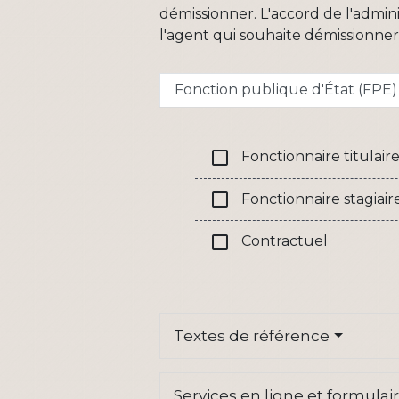
démissionner. L'accord de l'admin
l'agent qui souhaite démissionner 
Fonction publique d'État (FPE)
check_box_outline_blank
Fonctionnaire titulair
check_box_outline_blank
Fonctionnaire stagiair
check_box_outline_blank
Contractuel
Textes de référence
Services en ligne et formulai