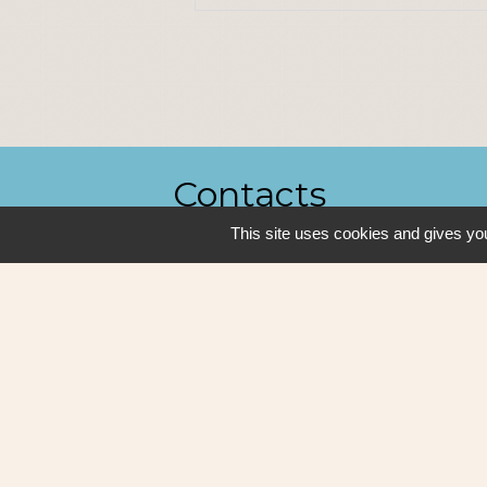
Contacts
This site uses cookies and gives you
Ville de Sautron
14, rue de la Vallée
44880 Sautron - FRANCE
+33 2 51 77 86 86
Contact par formulaire
Mentions légales
-
P