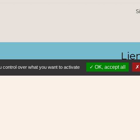
S
Lie
 control over what you want to activate
OK, accept all
Nantes 
Pôle Erd
En pratiq
NAOLIB L
Aleop Lig
olitique de confidentialité
-
Accessibilité
-
Plan du site