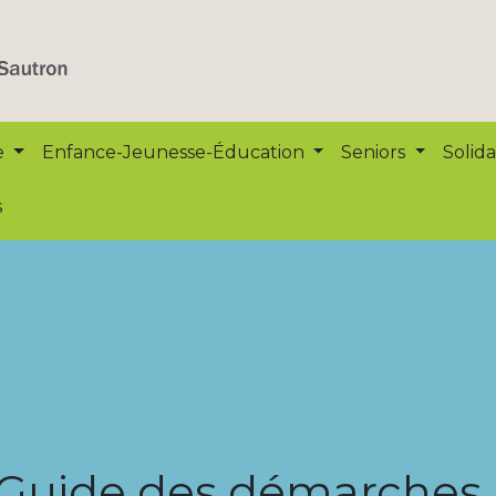
e
Enfance-Jeunesse-Éducation
Seniors
Solida
s
Guide des démarches