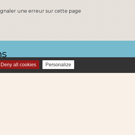
ignaler une erreur sur cette page
ns
Deny all cookies
Personalize
Métropole
re et Cens Nantes Métropole
ue : déchets (collecte et déchetterie)
igne 69
ne Lila 320
-
Gestion des cookies