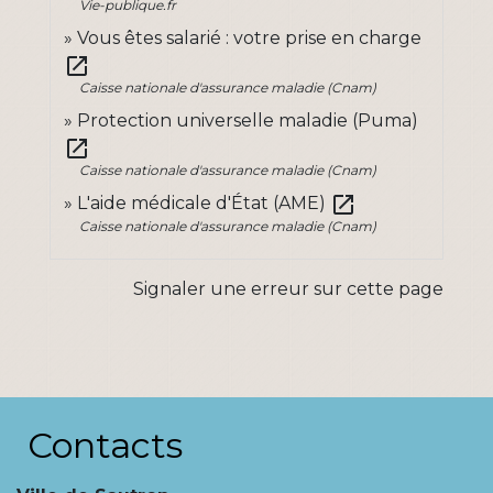
Vie-publique.fr
Vous êtes salarié : votre prise en charge
open_in_new
Caisse nationale d'assurance maladie (Cnam)
Protection universelle maladie (Puma)
open_in_new
Caisse nationale d'assurance maladie (Cnam)
open_in_new
L'aide médicale d'État (AME)
Caisse nationale d'assurance maladie (Cnam)
Signaler une erreur sur cette page
Contacts