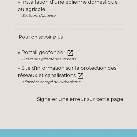
Installation d'une éolienne domestique
ou agricole
Secteurs d'activité
Pour en savoir plus
open_in_new
Portail géofoncier
Ordre des géomètres-experts
Site d'information sur la protection des
open_in_new
réseaux et canalisations
Ministère chargé de l'urbanisme
Signaler une erreur sur cette page