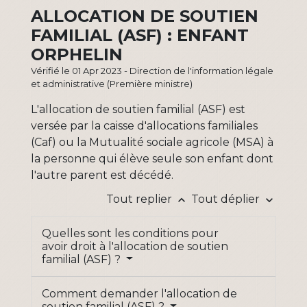
ALLOCATION DE SOUTIEN
FAMILIAL (ASF) : ENFANT
ORPHELIN
Vérifié le 01 Apr 2023 - Direction de l'information légale
et administrative (Première ministre)
L'allocation de soutien familial (ASF) est
versée par la caisse d'allocations familiales
(Caf) ou la Mutualité sociale agricole (MSA) à
la personne qui élève seule son enfant dont
l'autre parent est décédé.
Tout replier
Tout déplier
keyboard_arrow_up
keyboard_arrow_down
Quelles sont les conditions pour
avoir droit à l'allocation de soutien
familial (ASF) ?
Comment demander l'allocation de
soutien familial (ASF) ?