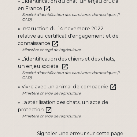
L'identification du chat, un enjeu crucial
open_in_new
en France
Société d'identification des carnivores domestiques (I-
CAD)
Instruction du 14 novembre 2022
relative au certificat d'engagement et de
open_in_new
connaissance
Ministère chargé de l'agriculture
L'identification des chiens et des chats,
open_in_new
un enjeu sociétal
Société d'identification des carnivores domestiques (I-
CAD)
open_in_new
Vivre avec un animal de compagnie
Ministère chargé de l'agriculture
La stérilisation des chats, un acte de
open_in_new
protection
Ministère chargé de l'agriculture
Signaler une erreur sur cette page