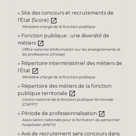
Site des concours et recrutements de
open_in_new
l'État (Score)
Ministère chargé de la fonction publique
Fonction publique : une diversité de
open_in_new
métiers
Office national d'information sur les enseignements et
les professions (Onisep)
Répertoire interministériel des métiers de
open_in_new
l'État
Ministère chargé de la fonction publique
Répertoire des métiers de la fonction
open_in_new
publique territoriale
Centre national de la fonction publique territoriale
(CNFPT)
open_in_new
Période de professionnalisation
Association nationale pour la formation du personnel
hospitalier (ANFH)
Avis de recrutement sans concours dans