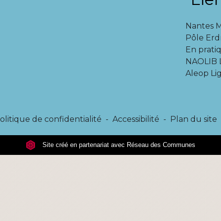
Nantes 
Pôle Erd
En pratiq
NAOLIB L
Aleop Lig
olitique de confidentialité
-
Accessibilité
-
Plan du site
Site créé en partenariat avec Réseau des Communes