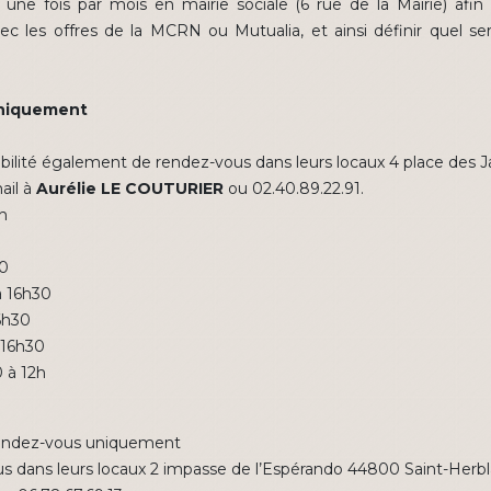
e fois par mois en mairie sociale (6 rue de la Mairie) afin d
c les offres de la MCRN ou Mutualia, et ainsi définir quel sera
uniquement
sibilité également de rendez-vous dans leurs locaux 4 place des 
ail à
Aurélie LE COUTURIER
ou 02.40.89.22.91.
2h
30
à 16h30
6h30
 16h30
 à 12h
 rendez-vous uniquement
s dans leurs locaux 2 impasse de l’Espérando 44800 Saint-Herbl