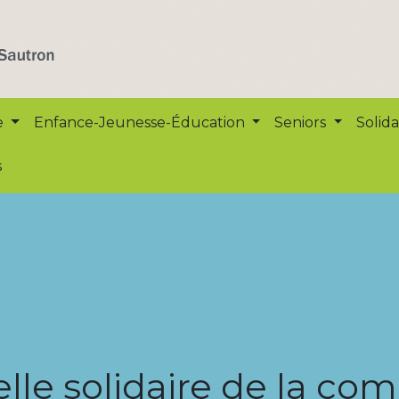
e
Enfance-Jeunesse-Éducation
Seniors
Solida
s
lle solidaire de la c