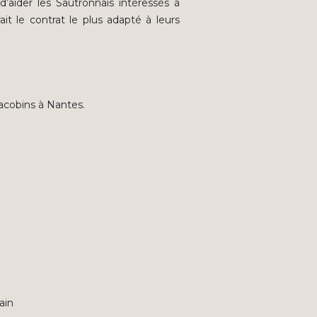
’aider les Sautronnais intéressés à
it le contrat le plus adapté à leurs
Jacobins à Nantes.
ain