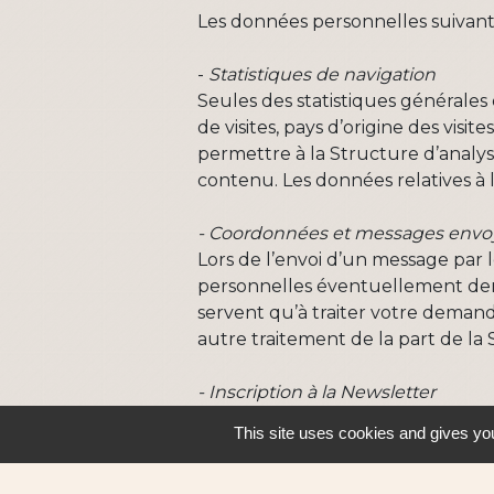
Les données personnelles suivantes 
-
Statistiques de navigation
Seules des statistiques générales 
de visites, pays d’origine des vis
permettre à la Structure d’analys
contenu. Les données relatives à 
- Coordonnées et messages envoyés
Lors de l’envoi d’un message par 
personnelles éventuellement dema
servent qu’à traiter votre demande
autre traitement de la part de la 
- Inscription à la Newsletter
Pour recevoir les lettres d’infor
This site uses cookies and gives you
d’indiquer votre adresse email. Si
vous pouvez vous désinscrire en 