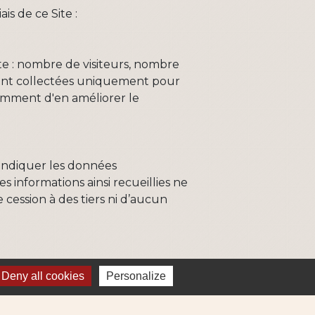
is de ce Site :
site : nombre de visiteurs, nombre
s sont collectées uniquement pour
tamment d'en améliorer le
’indiquer les données
informations ainsi recueillies ne
 cession à des tiers ni d’aucun
»), vous acceptez volontairement
Deny all cookies
Personalize
e la Structure après inscription,
 recevrez par voie électronique.