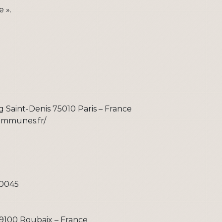
e ».
g Saint-Denis 75010 Paris – France
ommunes.fr/
00045
 59100 Roubaix – France