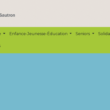
e
Enfance-Jeunesse-Éducation
Seniors
Solida
s