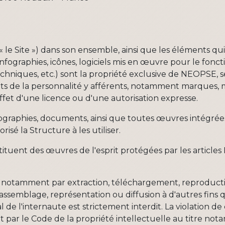
é « le Site ») dans son ensemble, ainsi que les éléments
infographies, icônes, logiciels mis en œuvre pour le fonc
niques, etc.) sont la propriété exclusive de NEOPSE, seul
oits de la personnalité y afférents, notamment marques, m
l'effet d'une licence ou d'une autorisation expresse.
tographies, documents, ainsi que toutes œuvres intégrées
risé la Structure à les utiliser.
uent des œuvres de l'esprit protégées par les articles L
, notamment par extraction, téléchargement, reproductio
assemblage, représentation ou diffusion à d'autres fins
de l'internaute est strictement interdit. La violation de
t par le Code de la propriété intellectuelle au titre n