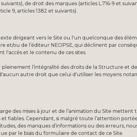
t suivants), de droit des marques (articles L.716-9 et suiva
icle 9, articles 1382 et suivants).
rtexte dirigeant vers le Site ou l'un quelconque des él
ure et/ou de l’éditeur NEOPSE, qui déclinent par conséq
 l'accès et le contenu de ces sites.
pleinement l’intégralité des droits de la Structure et de 
e d'aucun autre droit que celui d'utiliser les moyens no
harge des mises à jour et de l’animation du Site mettent
es et fiables. Cependant, si malgré toute l’attention porté
itudes, des manques d’informations ou des erreurs, nous 
ue par le biais du formulaire de contact de ce Site.