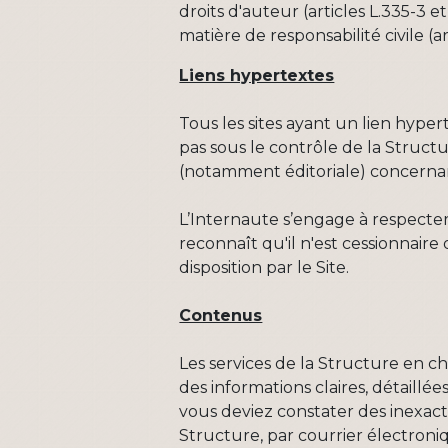
droits d'auteur (articles L.335-3 e
matière de responsabilité civile (art
Liens hypertextes
Tous les sites ayant un lien hype
pas sous le contrôle de la Struct
(notamment éditoriale) concernant
L’Internaute s’engage à respecter 
reconnaît qu'il n'est cessionnair
disposition par le Site.
Contenus
Les services de la Structure en c
des informations claires, détaillé
vous deviez constater des inexact
Structure, par courrier électroniq