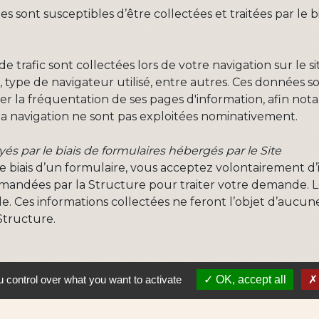
sont susceptibles d’être collectées et traitées par le bia
de trafic sont collectées lors de votre navigation sur le 
ites, type de navigateur utilisé, entre autres. Ces donnée
er la fréquentation de ses pages d'information, afin no
la navigation ne sont pas exploitées nominativement.
 par le biais de formulaires hébergés par le Site
le biais d’un formulaire, vous acceptez volontairement d
ndées par la Structure pour traiter votre demande. Les 
. Ces informations collectées ne feront l’objet d’aucune
Structure.
mations électroniques de la Structure (ou « newsletters 
 control over what you want to activate
OK, accept all
 vous souhaitez ne plus recevoir de messages de la part d
cliquant sur le lien en bas du prochain message que vous