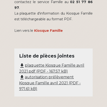
contactez le service Famille au
02 51 77 86
97
.
La plaquette d'information du Kiosque Famille
est téléchargeable au format PDF.
Lien vers le
Kiosque Famille
Liste de pièces jointes
file_download
plaquette Kiosque Famille avril
2021.pdf (PDF - 167.57 kB)
file_download
autorisation prélèvement
Kiosque Famille avril 2021 (PDF -
971.61 kB)