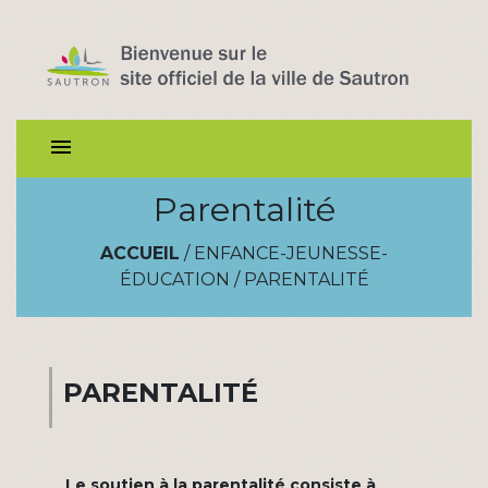
menu
Parentalité
ACCUEIL
/
ENFANCE-JEUNESSE-
ÉDUCATION
/
PARENTALITÉ
PARENTALITÉ
Le soutien à la parentalité consiste à