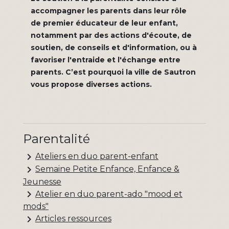
accompagner les parents dans leur rôle
de premier éducateur de leur enfant,
notamment par des actions d'écoute, de
soutien, de conseils et d'information, ou à
favoriser l'entraide et l'échange entre
parents. C’est pourquoi la ville de Sautron
vous propose diverses actions.
Parentalité
keyboard_arrow_right
Ateliers en duo parent-enfant
keyboard_arrow_right
Semaine Petite Enfance, Enfance &
Jeunesse
keyboard_arrow_right
Atelier en duo parent-ado "mood et
mods"
keyboard_arrow_right
Articles ressources