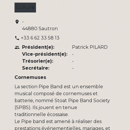
Culture
-
location_on
44880 Sautron
+33 6 62 33 58 13
phone
Président(e):
Patrick PILARD
people
Vice-président(e):
-
Trésorier(e):
-
Secrétaire:
-
Cornemuses
La section Pipe Band est un ensemble
musical composé de cornemuses et
batterie, nommé Stoat Pipe Band Society
(SPBS). Ils jouent en tenue
traditionnelle écossaise.
Le Pipe band est amené à réaliser des
prestations événementielles, mariages, et