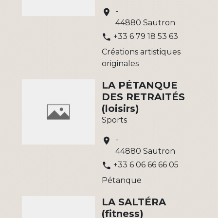
-
location_on
44880 Sautron
+33 6 79 18 53 63
phone
Créations artistiques
originales
LA PÉTANQUE
DES RETRAITÉS
(loisirs)
Sports
-
location_on
44880 Sautron
+33 6 06 66 66 05
phone
Pétanque
LA SALTÉRA
(fitness)