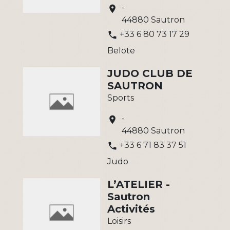
-
location_on
44880 Sautron
+33 6 80 73 17 29
phone
Belote
JUDO CLUB DE
SAUTRON
Sports
-
location_on
44880 Sautron
+33 6 71 83 37 51
phone
Judo
L’ATELIER -
Sautron
Activités
Loisirs