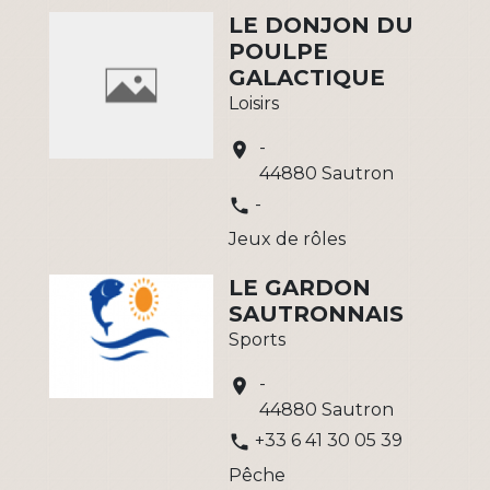
LE DONJON DU
POULPE
GALACTIQUE
Loisirs
-
location_on
44880 Sautron
-
phone
Jeux de rôles
LE GARDON
SAUTRONNAIS
Sports
-
location_on
44880 Sautron
+33 6 41 30 05 39
phone
Pêche