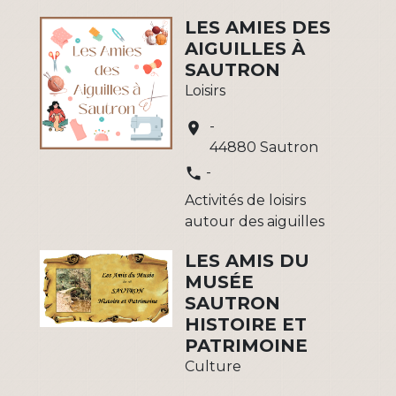
LES AMIES DES
AIGUILLES À
SAUTRON
Loisirs
-
location_on
44880 Sautron
-
phone
Activités de loisirs
autour des aiguilles
LES AMIS DU
MUSÉE
SAUTRON
HISTOIRE ET
PATRIMOINE
Culture