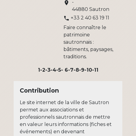
-
location_on
44880 Sautron
+33 2 40 63 19 11
phone
Faire connaître le
patrimoine
sautronnais :
bâtiments, paysages,
traditions.
1
-2
-3
-4
-5
-
6
-7
-8
-9
-10
-11
Contribution
Le site internet de la ville de Sautron
permet aux associations et
professionnels sautronnais de mettre
en valeur leurs informations (fiches et
événements) en devenant