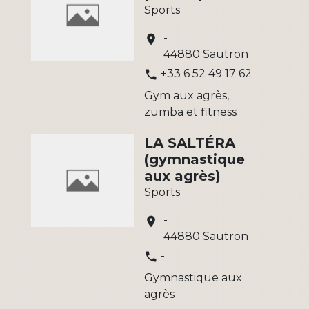
Sports
-
location_on
44880 Sautron
+33 6 52 49 17 62
phone
Gym aux agrès,
zumba et fitness
LA SALTÉRA
(gymnastique
aux agrès)
Sports
-
location_on
44880 Sautron
-
phone
Gymnastique aux
agrès