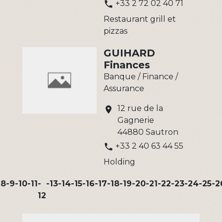
+33 2 72 02 40 71
phone
Restaurant grill et
pizzas
GUIHARD
Finances
Banque / Finance /
Assurance
12 rue de la
location_on
Gagnerie
44880 Sautron
+33 2 40 63 44 55
phone
Holding
-8
-9
-10
-11
-
-13
-14
-15
-16
-17
-18
-19
-20
-21
-22
-23
-24
-25
-2
12