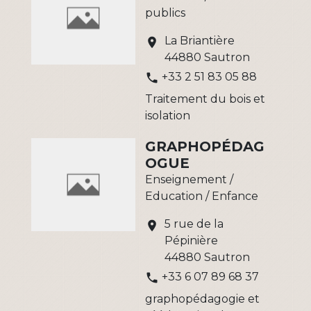
publics
La Briantière
location_on
44880 Sautron
+33 2 51 83 05 88
phone
Traitement du bois et
isolation
GRAPHOPÉDAG
OGUE
Enseignement /
Education / Enfance
5 rue de la
location_on
Pépinière
44880 Sautron
+33 6 07 89 68 37
phone
graphopédagogie et