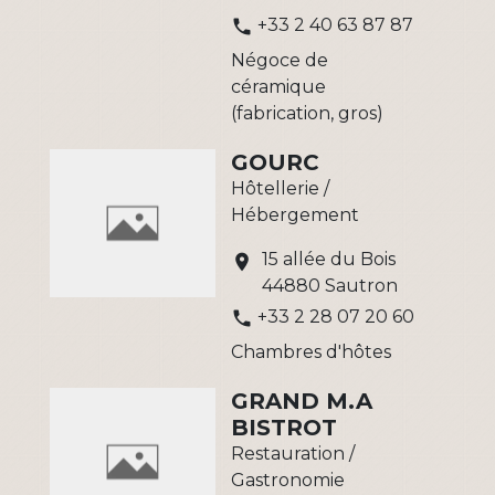
+33 2 40 63 87 87
phone
Négoce de
céramique
(fabrication, gros)
GOURC
Hôtellerie /
Hébergement
15 allée du Bois
location_on
44880 Sautron
+33 2 28 07 20 60
phone
Chambres d'hôtes
GRAND M.A
BISTROT
Restauration /
Gastronomie