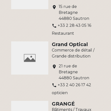
15 rue de
location_on
Bretagne
44880 Sautron
+33 2 28 43 05 16
phone
Restaurant
Grand Optical
Commerce de détail /
Grande distribution
21 rue de
location_on
Bretagne
44880 Sautron
+33 2 40 26 17 42
phone
opticien
GRANGÉ
Bâtiments / Travaux