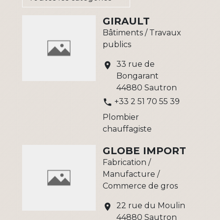
GIRAULT
Bâtiments / Travaux
publics
33 rue de
location_on
Bongarant
44880 Sautron
+33 2 51 70 55 39
phone
Plombier
chauffagiste
GLOBE IMPORT
Fabrication /
Manufacture /
Commerce de gros
22 rue du Moulin
location_on
44880 Sautron