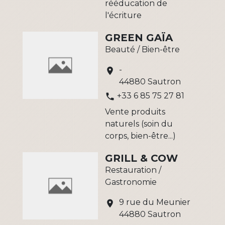
rééducation de
l'écriture
GREEN GAÏA
Beauté / Bien-être
-
location_on
44880 Sautron
+33 6 85 75 27 81
phone
Vente produits
naturels (soin du
corps, bien-être...)
GRILL & COW
Restauration /
Gastronomie
9 rue du Meunier
location_on
44880 Sautron