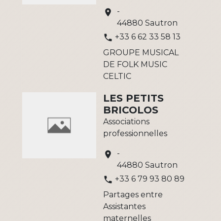
-
location_on
44880 Sautron
+33 6 62 33 58 13
phone
GROUPE MUSICAL
DE FOLK MUSIC
CELTIC
LES PETITS
BRICOLOS
Associations
professionnelles
-
location_on
44880 Sautron
+33 6 79 93 80 89
phone
Partages entre
Assistantes
maternelles