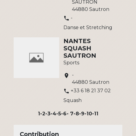
SAUTRON
44880 Sautron
-
phone
Danse et Stretching
NANTES
SQUASH
SAUTRON
Sports
-
location_on
44880 Sautron
+33 6 18 21 37 02
phone
Squash
1
-2
-3
-4
-5
-6
-
7
-8
-9
-10
-11
Contribution