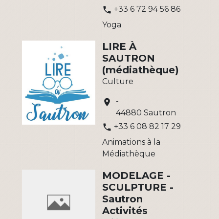
+33 6 72 94 56 86
phone
Yoga
LIRE À
SAUTRON
(médiathèque)
Culture
-
location_on
44880 Sautron
+33 6 08 82 17 29
phone
Animations à la
Médiathèque
MODELAGE -
SCULPTURE -
Sautron
Activités