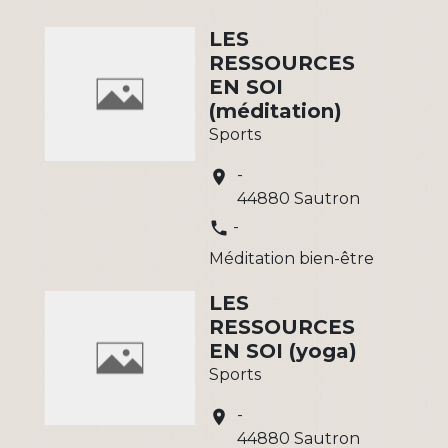
LES
RESSOURCES
EN SOI
(méditation)
Sports
-
location_on
44880 Sautron
-
phone
Méditation bien-être
LES
RESSOURCES
EN SOI (yoga)
Sports
-
location_on
44880 Sautron