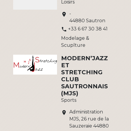
Loisirs
-
location_on
44880 Sautron
+33 6 67 30 38 41
phone
Modelage &
Scuplture
MODERN’JAZZ
ET
STRETCHING
CLUB
SAUTRONNAIS
(MJS)
Sports
Administration
location_on
MJS, 26 rue de la
Sauzeraie 44880