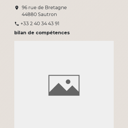
96 rue de Bretagne
location_on
44880 Sautron
+33 2 40 34 43 91
phone
bilan de compétences