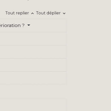
Tout replier
Tout déplier
keyboard_arrow_up
keyboard_arrow_down
érioration ?