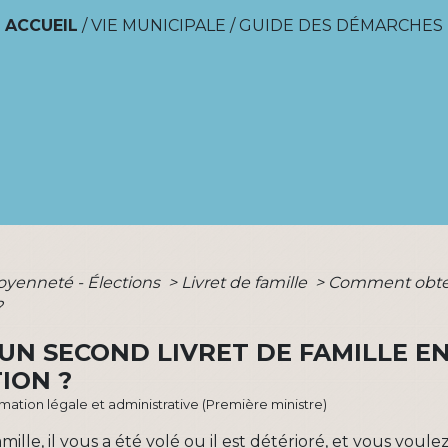
ACCUEIL
/
VIE MUNICIPALE
/
GUIDE DES DÉMARCHES
toyenneté - Élections
>
Livret de famille
>
Comment obteni
?
N SECOND LIVRET DE FAMILLE EN
ION ?
ormation légale et administrative (Première ministre)
ille, il vous a été volé ou il est détérioré, et vous voul