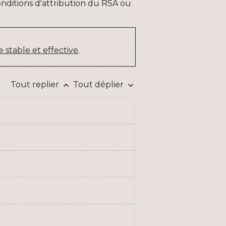
conditions d'attribution du RSA ou
 stable et effective
.
Tout replier
Tout déplier
keyboard_arrow_up
keyboard_arrow_down