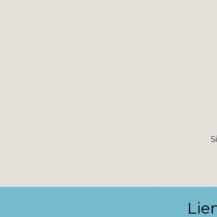
S
Lie