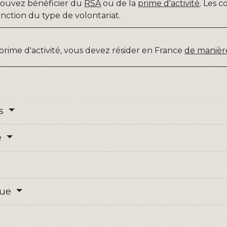
pouvez bénéficier du
RSA
ou de la
prime d'activité
. Les 
fonction du type de volontariat.
prime d'activité, vous devez résider en France
de manière
es
e
que