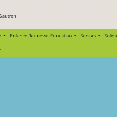
e
Enfance-Jeunesse-Éducation
Seniors
Solida
s