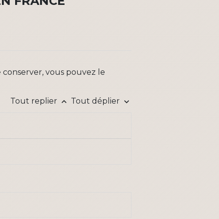
EN FRANCE
e conserver, vous pouvez le
Tout replier
Tout déplier
keyboard_arrow_up
keyboard_arrow_down