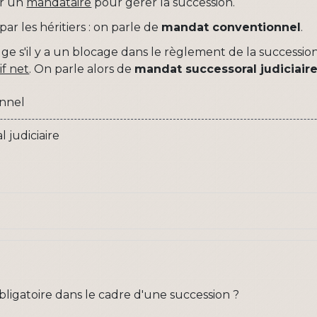
r un
mandataire
pour gérer la succession.
r les héritiers : on parle de
mandat conventionnel
.
uge s'il y a un blocage dans le règlement de la succession
if net
. On parle alors de
mandat successoral judiciair
nnel
 judiciaire
obligatoire dans le cadre d'une succession ?