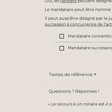
Oui, les
héritiers
peuvent désigne
Le mandataire peut être nommé pa
Il peut aussi être désigné par le j
succession à concurrence de l'act
check_box_outline_blank
Mandataire conventio
check_box_outline_blank
Mandataire successoral
Textes de référence
Questions ? Réponses !
Le recours à un notaire est-il 