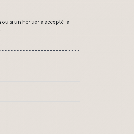
 ou si un héritier a
accepté la
e
.