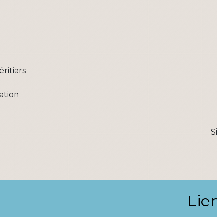
éritiers
ation
S
Lie