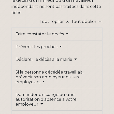
le décès d'un mineur ou d'un travailleur
indépendant ne sont pas traitées dans cette
fiche.
Tout replier
Tout déplier
keyboard_arrow_up
keyboard_arrow_down
Faire constater le décès
Prévenir les proches
Déclarer le décès à la mairie
Si la personne décédée travaillait,
prévenir son employeur ou ses
employeurs
Demander un congé ou une
autorisation d'absence à votre
employeur