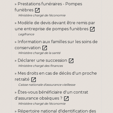
Prestations funéraires - Pompes
open_in_new
funèbres
Ministère chargé de l'économie
Modèle de devis devant être remis par
open_in_new
une entreprise de pompes funèbres
Legifrance
Information aux familles sur les soins de
open_in_new
conservation
Ministère chargé de la santé
open_in_new
Déclarer une succession
Ministère chargé des finances
Mes droits en cas de décès d'un proche
open_in_new
retraité
Caisse nationale d'assurance vieillesse
Êtes-vous bénéficiaire d'un contrat
open_in_new
d'assurance obsèques ?
Ministère chargé de l'économie
Répertoire national d'identification des