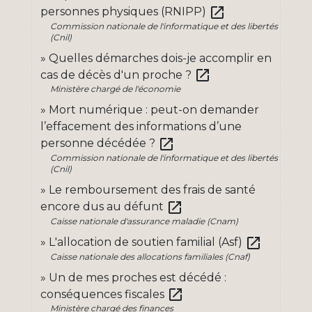
open_in_new
personnes physiques (RNIPP)
Commission nationale de l'informatique et des libertés
(Cnil)
Quelles démarches dois-je accomplir en
open_in_new
cas de décès d'un proche ?
Ministère chargé de l'économie
Mort numérique : peut-on demander
l’effacement des informations d’une
open_in_new
personne décédée ?
Commission nationale de l'informatique et des libertés
(Cnil)
Le remboursement des frais de santé
open_in_new
encore dus au défunt
Caisse nationale d'assurance maladie (Cnam)
open_in_new
L'allocation de soutien familial (Asf)
Caisse nationale des allocations familiales (Cnaf)
Un de mes proches est décédé :
open_in_new
conséquences fiscales
Ministère chargé des finances